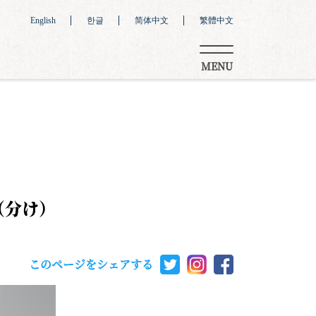
English
한글
简体中文
繁體中文
MENU
（分け）
このページをシェアする