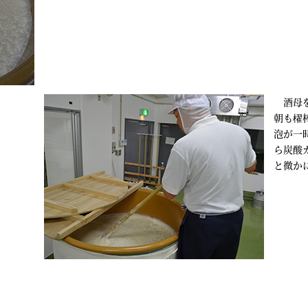
酒母を
朝も櫂
泡が一
ら炭酸
と微か