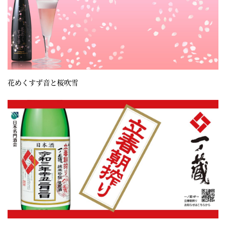
花めくすず音と桜吹雪