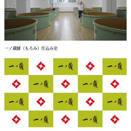
一ノ蔵醪（もろみ）仕込み室