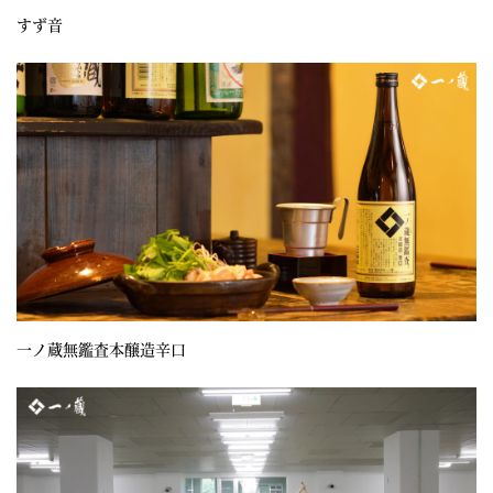
すず音
一ノ蔵無鑑査本醸造辛口