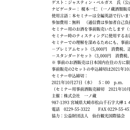
ゲスト：ジャスティン・ベルガス 氏（公
ナビゲーター： 榎本一仁 （一ノ蔵酒類販
使用言語：本セミナーは全編英語で行いま
参加費用：無料 （通信費は参加者自己負
セミナー用のお酒を事前販売いたします（
セミナー時のティスティングに使用するお
セミナーでの理解を深めるためにも、事前
－プレミアムセット（5,000円 消費税、
－スタンダードセット（3,000円 消費税
※ 事前のお酒販売は日本国内在住の方に
事前販売の2セットの申込締切は2021年10月
セミナー申込締切：
2021年10月27日（水） 5：00 p.m.
（セミナー用事前酒販売締切 2021年10月24
主催：株式会社 一ノ蔵
987-1393 宮城県大崎市松山千石字大欅１
電話 0229-55-3322 FAX 0229-55-45
協力：公益財団法人 仙台観光国際協会