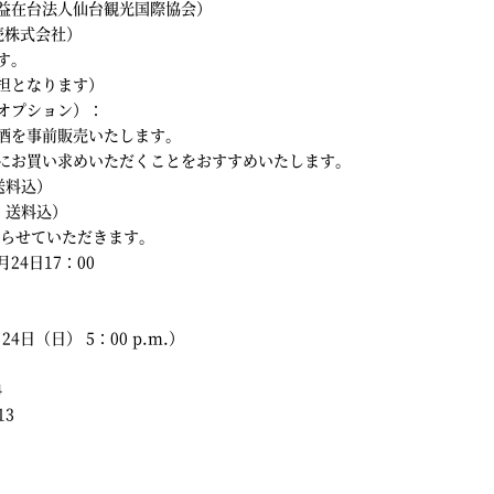
益在台法人仙台観光国際協会）
売株式会社）
す。
担となります）
オプション）：
酒を事前販売いたします。
にお買い求めいただくことをおすすめいたします。
送料込）
、送料込）
限らせていただきます。
24日17：00
日（日） 5：00 p.m.）
４
13