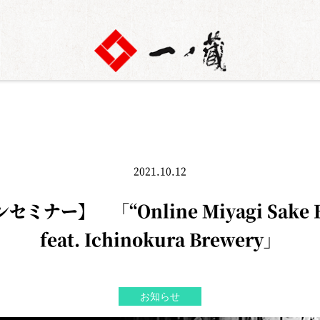
2021.10.12
 「“Online Miyagi Sake Brew
feat. Ichinokura Brewery」
お知らせ