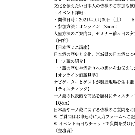
文化を伝えたい日本人の皆様のご参加も歓
～イベント詳細～
・開催日時：2021年10月30日（土） 5：00
・参加方法：オンライン（Zoom）
入室方法のご案内は、セミナー前々日の夕
《内容》
【日本酒ミニ講座】
日本酒の歴史と文化、宮城県の日本酒につ
【一ノ蔵の紹介】
一ノ蔵の歴史や酒造りへの想いをお伝えし
【オンライン酒蔵見学】
ナビゲーターとゲストが製造現場を生中継
【ティスティング】
一ノ蔵の代表的な商品を題材にティスティ
【Q&A】
日本酒や一ノ蔵に関する皆様のご質問をお
※ ご質問はお申込時に入力フォームへご
※ イベント当日もチャットで質問を受け
《登壇者》