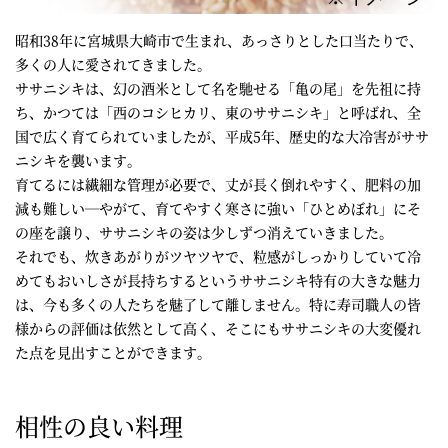
昭和38年に宮城県大崎市で生まれ、あっさりとした口当たりで、
多くの人に愛されてきました。
ササニシキは、幻の酒米として名を馳せる「亀の尾」を先祖に持
ち、かつては「西のコシヒカリ、東のササニシキ」と呼ばれ、全
国で広く育てられていましたが、平成5年、歴史的な大冷害がササ
ニシキを襲います。
育てるには繊細な管理が必要で、丈が長く倒れやすく、肥料の加
減も難しい―やがて、育てやすく寒さに強い「ひとめぼれ」にそ
の座を譲り、ササニシキの姿は少しずつ消えていきました。
それでも、炊きあがりがツヤツヤで、粒感がしっかりしていて冷
めてもおいしさが長持ちするというササニシキ特有の大きな魅力
は、今も多くの人たちを魅了して離しません。特に寿司職人の皆
様からの評価は依然として高く、そこにもササニシキの大変優れ
た点を見出すことができます。
相性の良い料理