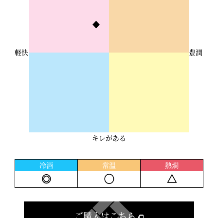
◆
軽快
豊潤
キレがある
冷酒
常温
熱燗
◎
◯
△
ご購入はこちら